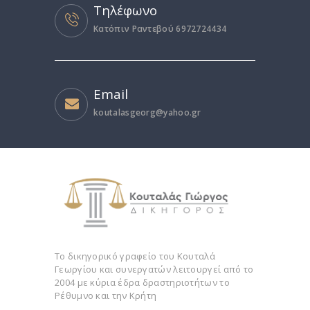
Τηλέφωνο
Κατόπιν Ραντεβού 6972724434
Email
koutalasgeorg@yahoo.gr
Το δικηγορικό γραφείο του Κουταλά
Γεωργίου και συνεργατών λειτουργεί από το
2004 με κύρια έδρα δραστηριοτήτων το
Ρέθυμνο και την Κρήτη