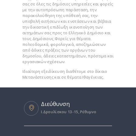
σας σε όλες τις δημόσιες υπηρεσίες και φορείς
με την αυτοπρόσωπη παράσταση, την
παρακολούθηση της υπόθεσή σας, την
υποβολή αιτήσεων και ενστάσεων και βέβαια
την δικαστική επιδίωξη ικανοποίηση των
αιτημάτων σας προς το Ελληνικό Δημόσιο και
τους Δημόσιους Φορείς για θέματα
πολεοδομικά, φορολογικά, αποζημιώσεων
από άδικες πράξεις των οργάνων του
δημοσίου, άδειες καταστημάτων, πρόστιμα και
εργασιακών σχέσεων.
Ιδιαίτερη εξειδίκευση διαθέτομε στο δίκαιο
Μετανάστευσης και σε θέματα Ιθαγένειας.
Διεύθυνση
I.Δρουλίσκου 13-15, Ρέθυμνο