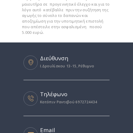
μαιευτήρα σε προγεννητικό έλεγχο και για το
λόγο αυτό κατέβαλλε πριν την συζήτηση της
αγωγής το σύνολο το δαπανών και
αποζημίωση για την υποτιμητική επιστολή
που απέστειλε στην ασφαλισμένη ποσού
5.000 ευρώ.
Διεύθυνση
I.Δρουλίσκου 13-15, Ρέθυμνο
Τηλέφωνο
Κατόπιν Ραντεβού 6972724434
Email