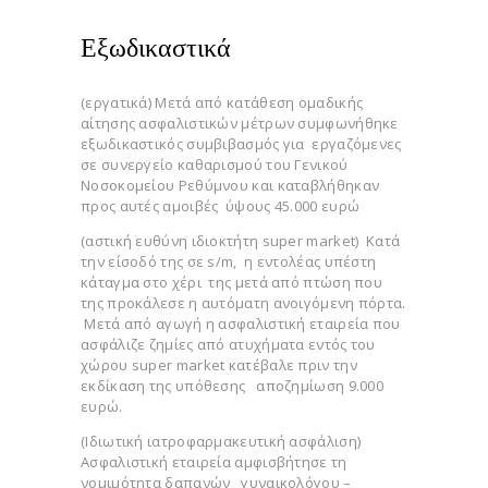
Εξωδικαστικά
(εργατικά) Μετά από κατάθεση ομαδικής
αίτησης ασφαλιστικών μέτρων συμφωνήθηκε
εξωδικαστικός συμβιβασμός για εργαζόμενες
σε συνεργείο καθαρισμού του Γενικού
Νοσοκομείου Ρεθύμνου και καταβλήθηκαν
προς αυτές αμοιβές ύψους 45.000 ευρώ
(αστική ευθύνη ιδιοκτήτη super market) Κατά
την είσοδό της σε s/m, η εντολέας υπέστη
κάταγμα στο χέρι της μετά από πτώση που
της προκάλεσε η αυτόματη ανοιγόμενη πόρτα.
Μετά από αγωγή η ασφαλιστική εταιρεία που
ασφάλιζε ζημίες από ατυχήματα εντός του
χώρου super market κατέβαλε πριν την
εκδίκαση της υπόθεσης αποζημίωση 9.000
ευρώ.
(Ιδιωτική ιατροφαρμακευτική ασφάλιση)
Ασφαλιστική εταιρεία αμφισβήτησε τη
νομιμότητα δαπανών γυναικολόγου –