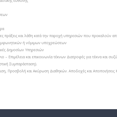
 αστικής ευθύνης
ήσεων
ήρα
ες πράξεις και λάθη κατά την παροχή υπηρεσιών που προκαλούν απώ
συμφωνητικών ή νόμιμων υποχρεώσεων
τικές Δημοσίων Υπηρεσιών
ύγιο – Επιμέλεια και επικοινωνία τέκνων Διατροφές για τέκνα και σ
αστική Συμπαράσταση).
ριση, Προσβολή και Ακύρωση Διαθηκών. Αποδοχές και Αποποιήσεις 