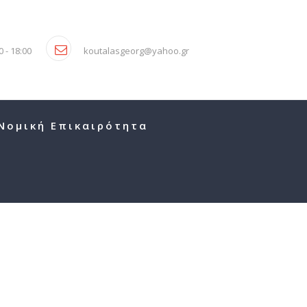
 - 18:00
koutalasgeorg@yahoo.gr
Νομική Επικαιρότητα